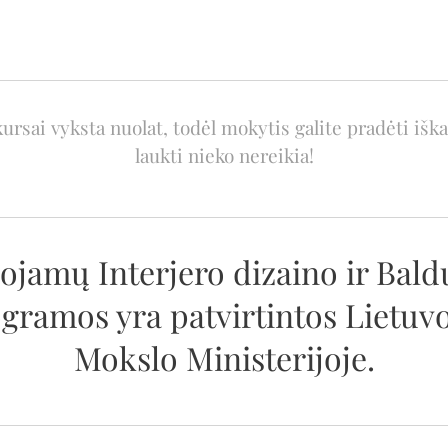
rsai vyksta nuolat, todėl mokytis galite pradėti iškar
laukti nieko nereikia!
jamų Interjero dizaino ir Bald
amos yra patvirtintos Lietuvo
Mokslo Ministerijoje.