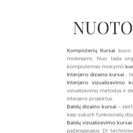
NUOTOL
Kompiuterių Kursai
buvo į
mokiniams. Nuo tada organ
kompiuterinio mokymo
ku
Interjero dizaino kursai
- n
Interjero vizualizavimo ku
vizualizavimo metodus ir dir
interjero projektus.
Baldų dizaino kursai
– skirt
kaip sukurti funkcionalų diza
Baldų vizualizavimo kursai 
pažangiausios DI technolog