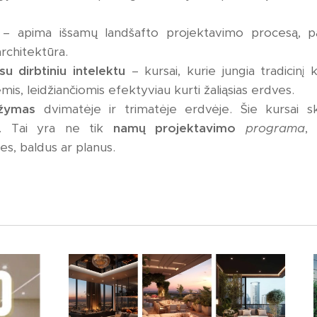
– apima išsamų landšafto projektavimo procesą, p
 architektūra.
u dirbtiniu intelektu
– kursai, kurie jungia tradicinį
mis, leidžiančiomis efektyviau kurti žaliąsias erdves.
ižymas
dvimatėje ir trimatėje erdvėje. Šie kursai s
ais. Tai yra ne tik
namų projektavimo
programa
,
es, baldus ar planus.