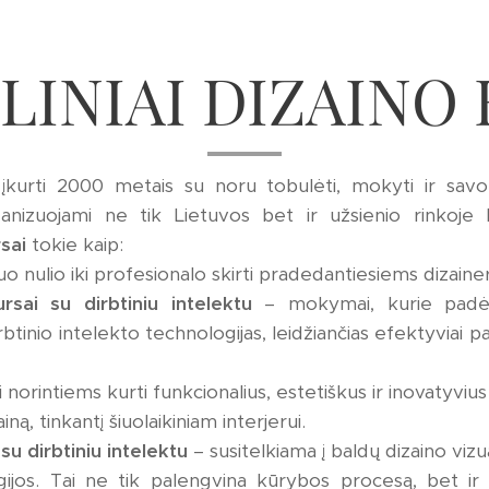
INIAI DIZAINO
kurti 2000 metais su noru tobulėti, mokyti ir savo ž
izuojami ne tik Lietuvos bet ir užsienio rinkoje l
rsai
tokie kaip:
uo nulio iki profesionalo skirti pradedantiesiems dizaineri
rsai su dirbtiniu intelektu
– mokymai, kurie padės
btinio intelekto technologijas, leidžiančias efektyviai pav
i norintiems kurti funkcionalius, estetiškus ir inovatyv
iną, tinkantį šiuolaikiniam interjerui.
su dirbtiniu intelektu
– susitelkiama į baldų dizaino vizu
ijos. Tai ne tik palengvina kūrybos procesą, bet ir le