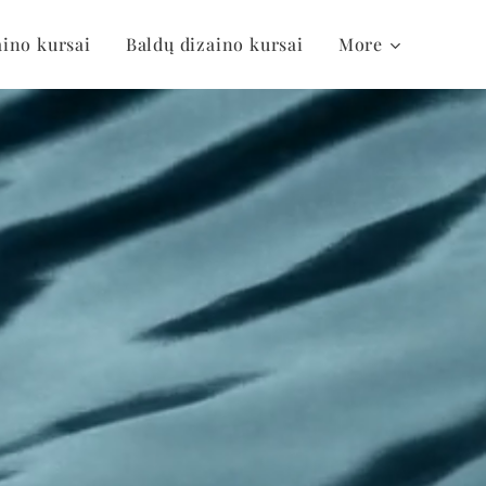
aino kursai
Baldų dizaino kursai
More