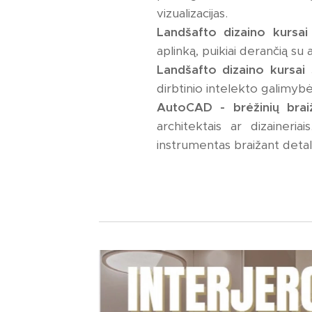
vizualizacijas.
Landšafto dizaino kursai
aplinką, puikiai derančią su
Landšafto dizaino kursai s
dirbtinio intelekto galimybė
AutoCAD - brėžinių bra
architektais ar dizaineri
instrumentas braižant detal