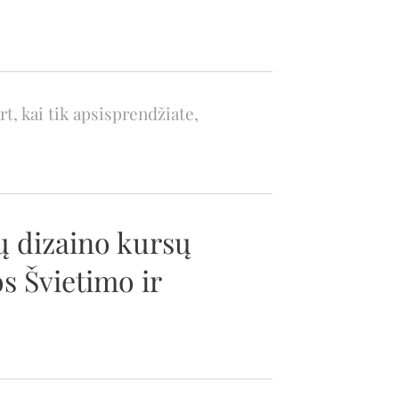
t, kai tik apsisprendžiate,
ų dizaino kursų
s Švietimo ir