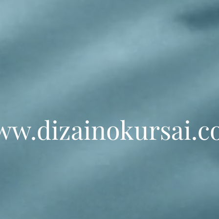
w.dizainokursai.