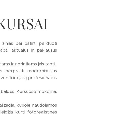
 KURSAI
inias bei patirtį perduoti
abai aktualūs ir paklausūs
ams ir norintiems jais tapti.
 perprasti moderniausius
ersti idėjas į profesionalius
ius baldus. Kursuose mokoma,
alizaciją, kurioje naudojamos
idžia kurti fotorealistines