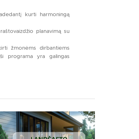
adedantį kurti harmoningą
 kraštovaizdžio planavimą su
kirti žmonėms dirbantiems
 ši programa yra galingas